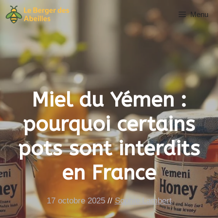
Aller
Menu
au
contenu
Miel du Yémen :
pourquoi certains
pots sont interdits
en France
17 octobre 2025
//
Sophie Lambert