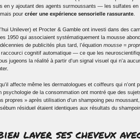
its en y ajoutant des agents surmoussants — les sulfates en
, mais pour
créer une expérience sensorielle rassurante
.
’hui Unilever) et Procter & Gamble ont investi dans des cam
ées 1950 qui associaient systématiquement la mousse abond
 décennies de publicités plus tard, l’équation
mousse = propr
e raccourci cognitif automatique — ce que les neuroscientifi
ous jugeons la réalité à partir d’un signal visuel qui n’a auc
ter.
qu’il affecte même les dermatologues et coiffeurs qui n’ont p
n psychologie de la consommation ont montré que des sujets
 propres » après utilisation d’un shampoing peu moussant
sébum résiduel étaient identiques aux résultats du shampoin
ien laver ses cheveux ave