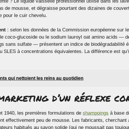
nte ? Le liquide vaisselle professionnel utilisé dans les lave
as de mousse, et dégraisse pourtant des dizaines de couver
e pour le cuir chevelu.
ent
: selon les données de la Commission européenne sur le
le coco-glucoside ou le sodium lauroyl oat amino acids — de
 sans sulfate — présentent un indice de biodégradabilité é
 SLES à concentrations équivalentes. La différence est qu’
nts qui nettoient les reins au quotidien
marketing d’un réflexe co
t 1940, les premières formulations de
shampoings
à base de
nt effectivement peu de mousse. Les fabricants, cherchant à
eurs habitués au savon solide (qui ne moussait pas toujo