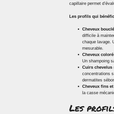
capillaire permet d’éva
Les profils qui bénéfic
Cheveux bouclés
difficile à maint
chaque lavage. U
mesurable.
Cheveux coloré
Un shampoing san
Cuirs chevelus s
concentrations su
dermatites sébor
Cheveux fins et
la casse mécani
Les profi