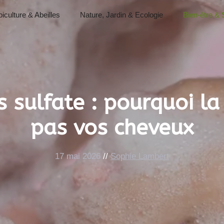
iculture & Abeilles
Nature, Jardin & Ecologie
Bien-être & 
 sulfate : pourquoi la
pas vos cheveux
17 mai 2026
//
Sophie Lambert