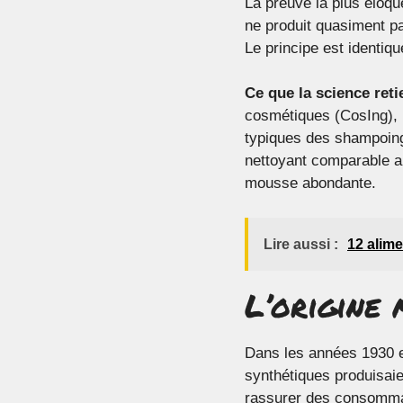
La preuve la plus éloque
ne produit quasiment p
Le principe est identiqu
Ce que la science reti
cosmétiques (CosIng), 
typiques des shampoings
nettoyant comparable au
mousse abondante.
Lire aussi :
12 alime
L’origine 
Dans les années 1930 e
synthétiques produisaie
rassurer des consommat