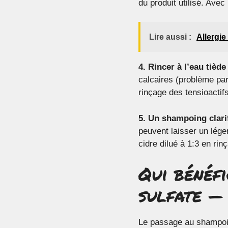
du produit utilisé. Ave
Lire aussi :
Allergie
4. Rincer à l’eau tièd
calcaires (problème par
rinçage des tensioactif
5. Un shampoing clarif
peuvent laisser un lége
cidre dilué à 1:3 en ri
Qui bénéfi
sulfate — 
Le passage au shampoin