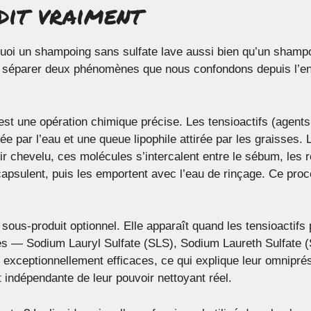
dit vraiment
oi un shampoing sans sulfate lave aussi bien qu’un shamp
ut séparer deux phénomènes que nous confondons depuis l’en
 est une opération chimique précise. Les tensioactifs (agent
irée par l’eau et une queue lipophile attirée par les graisses
r chevelu, ces molécules s’intercalent entre le sébum, les ré
capsulent, puis les emportent avec l’eau de rinçage. Ce pro
sous-produit optionnel. Elle apparaît quand les tensioactifs 
es — Sodium Lauryl Sulfate (SLS), Sodium Laureth Sulfate
exceptionnellement efficaces, ce qui explique leur omnipré
indépendante de leur pouvoir nettoyant réel.