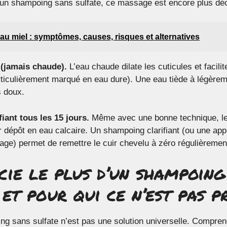
c un shampoing sans sulfate, ce massage est encore plus déc
 au miel : symptômes, causes, risques et alternatives
e (jamais chaude).
L’eau chaude dilate les cuticules et facili
ticulièrement marqué en eau dure). Une eau tiède à légèreme
s doux.
iant tous les 15 jours.
Même avec une bonne technique, les
r dépôt en eau calcaire. Un shampoing clarifiant (ou une appl
nçage) permet de remettre le cuir chevelu à zéro régulièremen
cie le plus d’un shampoing
et pour qui ce n’est pas p
g sans sulfate n’est pas une solution universelle. Comprend