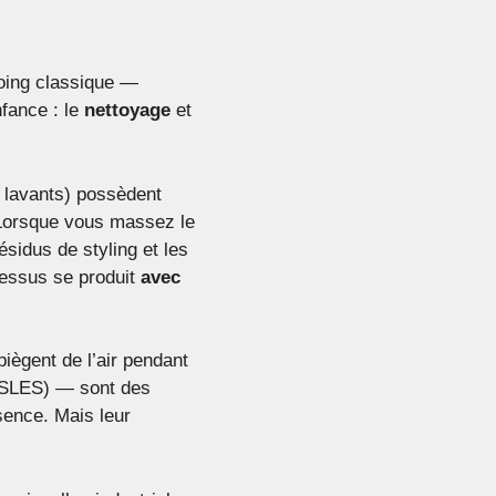
oing classique —
fance : le
nettoyage
et
s lavants) possèdent
. Lorsque vous massez le
sidus de styling et les
cessus se produit
avec
piègent de l’air pendant
 (SLES) — sont des
sence. Mais leur