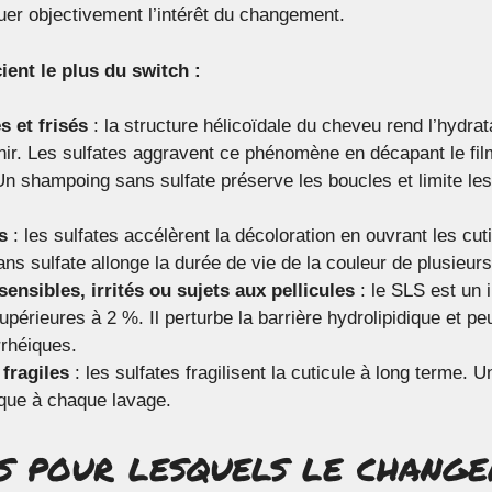
luer objectivement l’intérêt du changement.
ient le plus du switch :
 et frisés
: la structure hélicoïdale du cheveu rend l’hydrat
enir. Les sulfates aggravent ce phénomène en décapant le film
n shampoing sans sulfate préserve les boucles et limite les 
s
: les sulfates accélèrent la décoloration en ouvrant les cut
s sulfate allonge la durée de vie de la couleur de plusieur
ensibles, irrités ou sujets aux pellicules
: le SLS est un i
périeures à 2 %. Il perturbe la barrière hydrolipidique et pe
rhéiques.
 fragiles
: les sulfates fragilisent la cuticule à long terme. U
que à chaque lavage.
ls pour lesquels le chang