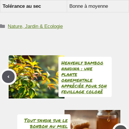
Tolérance au sec
Bonne à moyenne
Catégories
Nature, Jardin & Ecologie
Heavenly bamboo
nandina : une
plante
ornementale
appréciée pour son
feuillage coloré
Tout savoir sur le
bonbon au miel