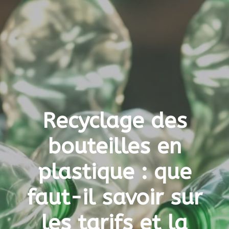
Recyclage des
bouteilles en
plastique : que
faut-il savoir sur
les tarifs et la