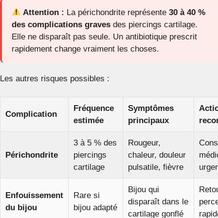
Attention :
La périchondrite représente
30 à 40 %
des complications graves
des piercings cartilage.
Elle ne disparaît pas seule. Un antibiotique prescrit
rapidement change vraiment les choses.
Les autres risques possibles :
Fréquence
Symptômes
Acti
Complication
estimée
principaux
rec
3 à 5 % des
Rougeur,
Consu
Périchondrite
piercings
chaleur, douleur
médi
cartilage
pulsatile, fièvre
urge
Bijou qui
Retou
Enfouissement
Rare si
disparaît dans le
perc
du bijou
bijou adapté
cartilage gonflé
rapi