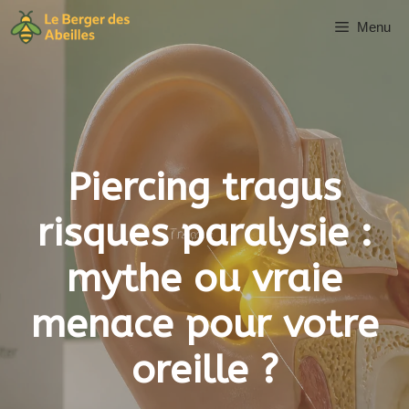
Aller
Menu
au
contenu
Piercing tragus
risques paralysie :
mythe ou vraie
menace pour votre
oreille ?