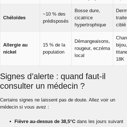
Bosse dure,
Derm
~10 % des
Chéloïdes
cicatrice
trait
prédisposés
hypertrophique
ciblé
Chan
Démangeaisons,
Allergie au
15 % de la
bijou
rougeur, eczéma
nickel
population
titan
local
18K
Signes d’alerte : quand faut-il
consulter un médecin ?
Certains signes ne laissent pas de doute. Allez voir un
médecin si vous avez :
Fièvre au-dessus de 38,5°C
dans les jours suivant