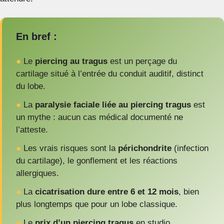
En bref :
●
Le
piercing au tragus
est un perçage du
cartilage situé à l’entrée du conduit auditif, distinct
du lobe.
●
La
paralysie faciale liée au piercing tragus
est
un mythe : aucun cas médical documenté ne
l’atteste.
●
Les vrais risques sont la
périchondrite
(infection
du cartilage), le gonflement et les réactions
allergiques.
●
La
cicatrisation dure entre 6 et 12 mois
, bien
plus longtemps que pour un lobe classique.
●
Le
prix d’un piercing tragus
en studio