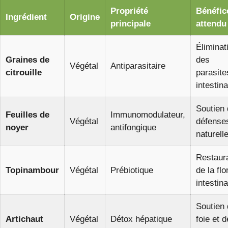
Propriété
Bénéfic
Ingrédient
Origine
principale
attendu
Éliminat
Graines de
des
Végétal
Antiparasitaire
citrouille
parasite
intestin
Soutien
Feuilles de
Immunomodulateur,
Végétal
défense
noyer
antifongique
naturell
Restaur
Topinambour
Végétal
Prébiotique
de la flo
intestina
Soutien
Artichaut
Végétal
Détox hépatique
foie et d