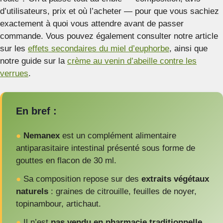
d’utilisateurs, prix et où l’acheter — pour que vous sachiez
exactement à quoi vous attendre avant de passer
commande. Vous pouvez également consulter notre article
sur les
effets secondaires du miel d’euphorbe
, ainsi que
notre guide sur la
crème au venin d’abeille contre les
verrues
.
En bref :
●
Nemanex
est un complément alimentaire
antiparasitaire intestinal présenté sous forme de
gouttes en flacon de 30 ml.
●
Sa composition repose sur des
extraits végétaux
naturels
: graines de citrouille, feuilles de noyer,
topinambour, artichaut.
●
Il n’est
pas vendu en pharmacie traditionnelle