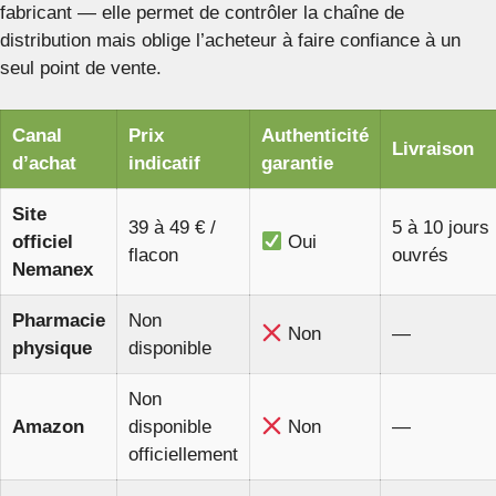
fabricant — elle permet de contrôler la chaîne de
distribution mais oblige l’acheteur à faire confiance à un
seul point de vente.
Canal
Prix
Authenticité
Livraison
d’achat
indicatif
garantie
Site
39 à 49 € /
5 à 10 jours
officiel
Oui
flacon
ouvrés
Nemanex
Pharmacie
Non
Non
—
physique
disponible
Non
Amazon
disponible
Non
—
officiellement