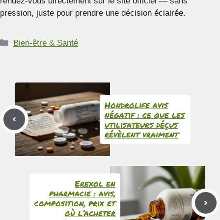
rendez-vous directement sur le site officiel — sans
pression, juste pour prendre une décision éclairée.
Catégories
Bien-être & Santé
Hondrolife avis
négatif : ce que les
utilisateurs déçus
révèlent vraiment
Erexol en
pharmacie : avis,
composition, prix et
où l’acheter