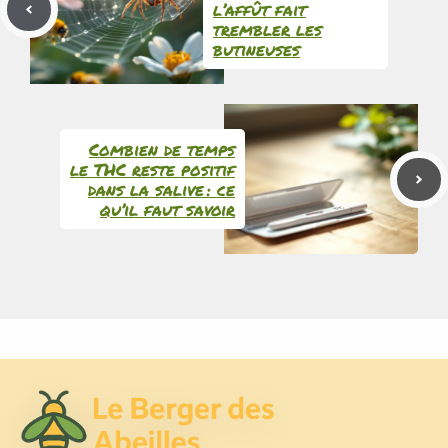
l’affût fait
trembler les
butineuses
Combien de temps
le THC reste positif
dans la salive : ce
qu’il faut savoir