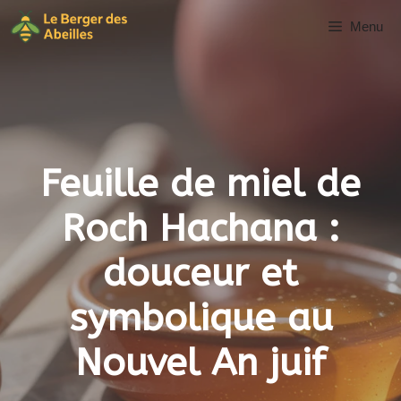
Aller
Menu
au
contenu
Feuille de miel de
Roch Hachana :
douceur et
symbolique au
Nouvel An juif