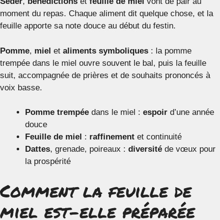
Séder
,
bénédictions
et
feuille de miel
vont de pair au
moment du repas. Chaque aliment dit quelque chose, et la
feuille apporte sa note douce au début du festin.
Pomme
,
miel
et
aliments symboliques
: la pomme
trempée dans le miel ouvre souvent le bal, puis la feuille
suit, accompagnée de prières et de souhaits prononcés à
voix basse.
Pomme trempée
dans le miel :
espoir
d’une année
douce
Feuille de miel
:
raffinement
et continuité
Dattes
, grenade, poireaux :
diversité
de vœux pour
la prospérité
Comment la feuille de
miel est-elle préparée