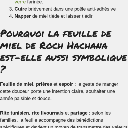
verre
farinée.
Cuire
brièvement dans une poêle anti-adhésive
Napper
de miel tiède et laisser tiédir
Pourquoi la feuille de
miel de Roch Hachana
est-elle aussi symbolique
?
Feuille de miel
,
prières
et
espoir
: le geste de manger
cette douceur porte une intention claire, souhaiter une
année paisible et douce.
Rite tunisien
,
rite livournais
et
partage
: selon les
familles, la feuille accompagne des bénédictions
spécifiques et devient un moyen de transmettre des valeurs