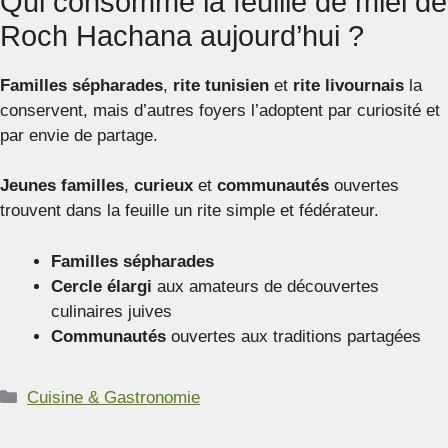
Qui consomme la feuille de miel de
Roch Hachana aujourd’hui ?
Familles sépharades
,
rite tunisien
et
rite livournais
la
conservent, mais d’autres foyers l’adoptent par curiosité et
par envie de partage.
Jeunes familles
,
curieux
et
communautés
ouvertes
trouvent dans la feuille un rite simple et fédérateur.
Familles sépharades
Cercle élargi
aux amateurs de découvertes
culinaires juives
Communautés
ouvertes aux traditions partagées
Catégories
Cuisine & Gastronomie