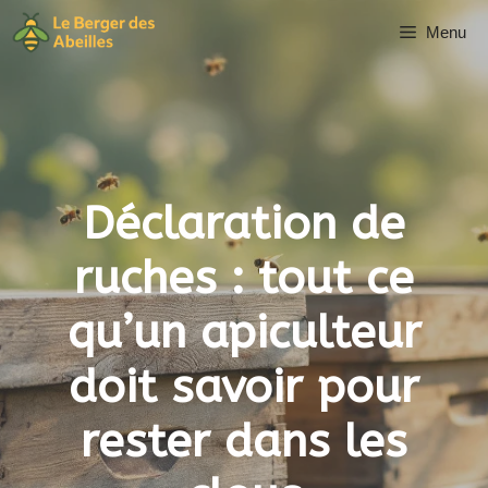
Aller
Menu
au
contenu
Déclaration de
ruches : tout ce
qu’un apiculteur
doit savoir pour
rester dans les