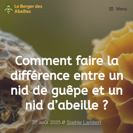
Aller
Menu
au
contenu
Comment faire la
différence entre un
nid de guêpe et un
nid d’abeille ?
27 août 2025
//
Sophie Lambert