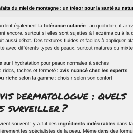
faits du miel de montagne : un trésor pour la santé au natur
ardent également la
tolérance cutanée
: au quotidien, il arr
nt encore, surtout si elles sont sujettes à l’eczéma ou à la 
it aussi débat. Des textures fluides et faciles à appliquer pla
lité avec différents types de peaux, surtout matures ou mixte
e
sur l’hydratation pour peaux normales à sèches
s rides, taches et fermeté :
avis nuancé chez les experts
ou riche
selon la gamme : choisir selon son confort
avis dermatologue : quels
s surveiller ?
ient souvent : y a-t-il des
ingrédients indésirables
dans la 
ulièrement les spécialistes de la peau. Même dans des for