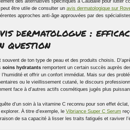
ement des alternatives spécifiques à Caudalie pour lutter con
 peut être utile de consulter un
avis dermatologique sur Rov
férentes approches anti-âge approuvées par des spécialiste
vis dermatologue : efficac
n question
 souvent de ton type de peau et des produits choisis. D’apr
ns
soins hydratants
remportent un certain succès auprès d
r l’humidité et offrir un confort immédiat. Mais sur des probl
taires ou le vieillissement cutané, le discours professionn
ment face à d’autres actifs cosmétiques jugés plus puissan
quête d’un soin à la vitamine C reconnu pour son effet éclat,
xplorer. À titre d’exemple, le
Vibriance Super C Serum
reç
aison de sa capacité à lisser les traits fatigués et raviver l’é