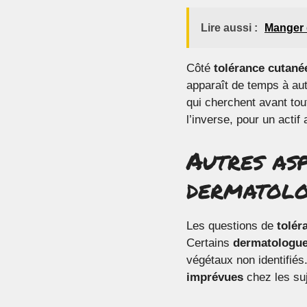
Lire aussi :
Manger d
Côté
tolérance cutané
apparaît de temps à au
qui cherchent avant tou
l’inverse, pour un acti
Autres asp
dermatol
Les questions de
tolér
Certains
dermatologu
végétaux non identifié
imprévues
chez les suj