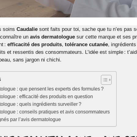
es soins
Caudalie
sont faits pour toi, sache que tu n’es pas 
 connaître un
avis dermatologue
sur cette marque et ses pro
nt :
efficacité des produits
,
tolérance cutanée
, ingrédients
its et ressentis des consommateurs. L’idée est simple : t’aid
peau, sans jargon ni chichi.
s
ologue : que pensent les experts des formules ?
logue : efficacité des produits en question
logue : quels ingrédients surveiller ?
ologue : conseils pratiques et avis consommateurs
gnés par l’avis dermatologue