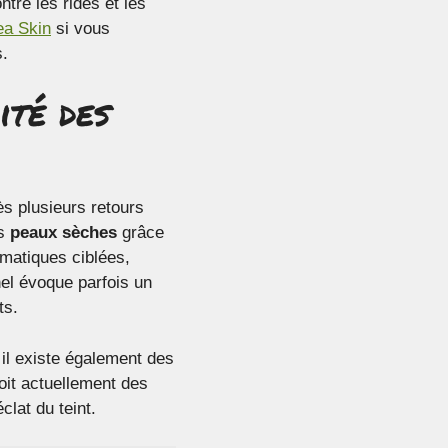
tre les rides et les
ea Skin
si vous
s.
ité des
ès plusieurs retours
es
peaux sèches
grâce
ématiques ciblées,
el évoque parfois un
ts.
 il existe également des
oit actuellement des
clat du teint.