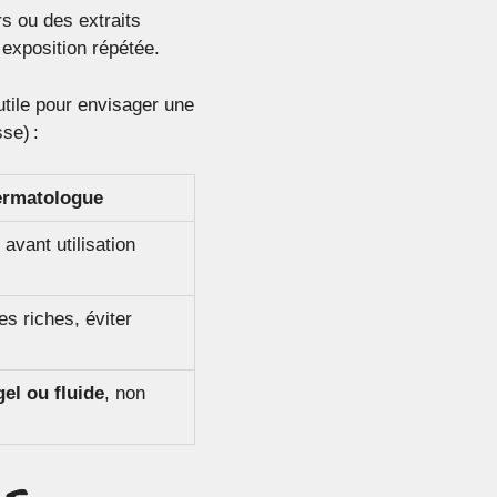
rs ou des extraits
e exposition répétée.
utile pour envisager une
se) :
ermatologue
 avant utilisation
es riches, éviter
gel ou fluide
, non
ls