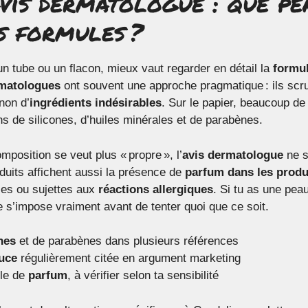
vis dermatologue : que pe
s formules ?
n tube ou un flacon, mieux vaut regarder en détail la
formu
matologues
ont souvent une approche pragmatique : ils scrut
non d’
ingrédients indésirables
. Sur le papier, beaucoup d
 de silicones, d’huiles minérales et de parabènes.
osition se veut plus « propre », l’
avis dermatologue
ne s
oduits affichent aussi la présence de
parfum dans les produ
les ou sujettes aux
réactions allergiques
. Si tu as une peau
e s’impose vraiment avant de tenter quoi que ce soit.
nes
et de parabènes dans plusieurs références
uce
régulièrement citée en argument marketing
le de
parfum
, à vérifier selon ta sensibilité