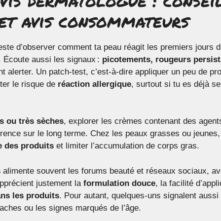
 et avis consommateurs
reste d’observer comment ta peau réagit les premiers jours d’
. Écoute aussi les signaux :
picotements, rougeurs persis
t alerter. Un patch-test, c’est-à-dire appliquer un peu de pr
ter le risque de
réaction allergique
, surtout si tu es déjà s
s ou très sèches
, explorer les crèmes contenant des agents
fférence sur le long terme. Chez les peaux grasses ou jeunes,
e des produits
et limiter l’accumulation de corps gras.
s
alimente souvent les forums beauté et réseaux sociaux, a
apprécient justement la
formulation douce
, la facilité d’appl
ns les produits
. Pour autant, quelques-uns signalent aussi
taches ou les signes marqués de l’âge.