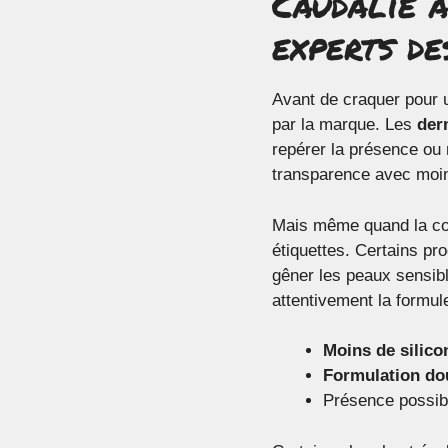
Caudalie a
experts de
Avant de craquer pour u
par la marque. Les
der
repérer la présence ou 
transparence avec moins
Mais même quand la comp
étiquettes. Certains pr
gêner les peaux sensib
attentivement la formul
Moins de silico
Formulation do
Présence possib