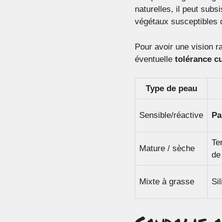
naturelles, il peut subs
végétaux susceptibles
Pour avoir une vision r
éventuelle
tolérance c
Type de peau
Sensible/réactive
Pa
Te
Mature / sèche
de
Mixte à grasse
Si
Caudalie a