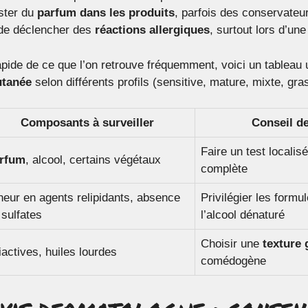
ister du
parfum dans les produits
, parfois des conservateu
 de déclencher des
réactions allergiques
, surtout lors d’un
apide de ce que l’on retrouve fréquemment, voici un tableau 
utanée
selon différents profils (sensitive, mature, mixte, gras
Composants à surveiller
Conseil d
Faire un test localisé
rfum
, alcool, certains végétaux
complète
neur en agents relipidants, absence
Privilégier les formul
 sulfates
l’alcool dénaturé
Choisir une
texture 
liactives, huiles lourdes
comédogène
vis dermatologue : consei