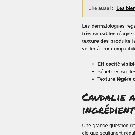
Lire aussi :
Les bien
Les dermatologues reg
très sensibles
réagisse
texture des produits
fa
veiller à leur compatibi
Efficacité visibl
Bénéfices sur le
Texture légère 
Caudalie 
ingrédient
Une grande question rev
clé que soulignent rég