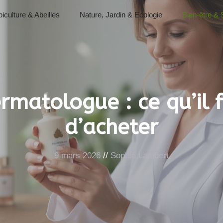
iculture & Abeilles
Nature, Jardin & Ecologie
Bien-être & 
rmatologue : ce qu’il 
d’acheter
9 mars 2026
//
Sophie Lambert