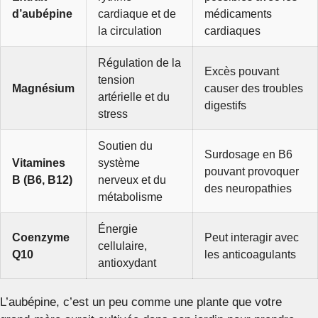
d’aubépine
cardiaque et de
médicaments
la circulation
cardiaques
Régulation de la
Excès pouvant
tension
Magnésium
causer des troubles
artérielle et du
digestifs
stress
Soutien du
Surdosage en B6
Vitamines
système
pouvant provoquer
B (B6, B12)
nerveux et du
des neuropathies
métabolisme
Énergie
Coenzyme
Peut interagir avec
cellulaire,
Q10
les anticoagulants
antioxydant
L’aubépine, c’est un peu comme une plante que votre