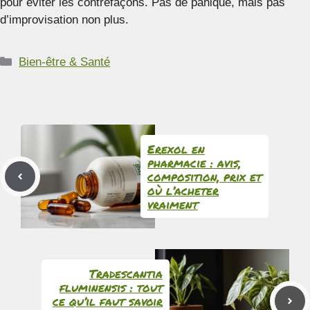
pour éviter les contrefaçons. Pas de panique, mais pas
d’improvisation non plus.
Catégories
Bien-être & Santé
Erexol en
pharmacie : avis,
composition, prix et
où l’acheter
vraiment
Tradescantia
fluminensis : tout
ce qu’il faut savoir