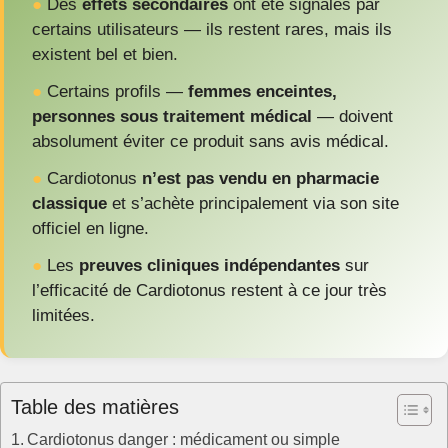
●
Des
effets secondaires
ont été signalés par
certains utilisateurs — ils restent rares, mais ils
existent bel et bien.
●
Certains profils —
femmes enceintes,
personnes sous traitement médical
— doivent
absolument éviter ce produit sans avis médical.
●
Cardiotonus
n’est pas vendu en pharmacie
classique
et s’achète principalement via son site
officiel en ligne.
●
Les
preuves cliniques indépendantes
sur
l’efficacité de Cardiotonus restent à ce jour très
limitées.
Table des matières
Cardiotonus danger : médicament ou simple