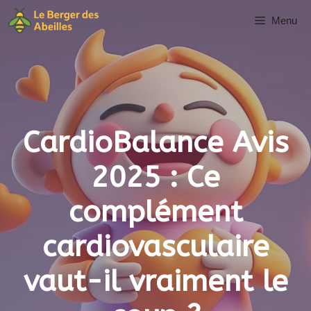
Aller
Menu
au
contenu
CardioBalance Avis
2025 : Ce
complément
cardiovasculaire
vaut-il vraiment le