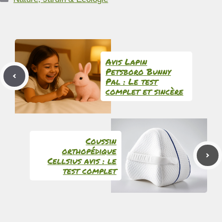
Avis Lapin
Petsboro Bunny
Pal : Le test
complet et sincère
Coussin
orthopédique
Cellsius avis : le
test complet