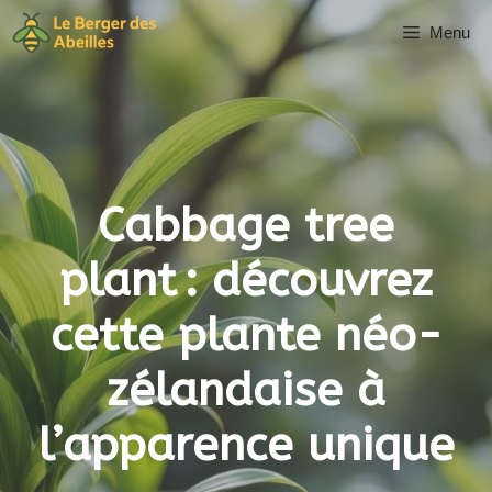
Aller
Menu
au
contenu
Cabbage tree
plant : découvrez
cette plante néo-
zélandaise à
l’apparence unique